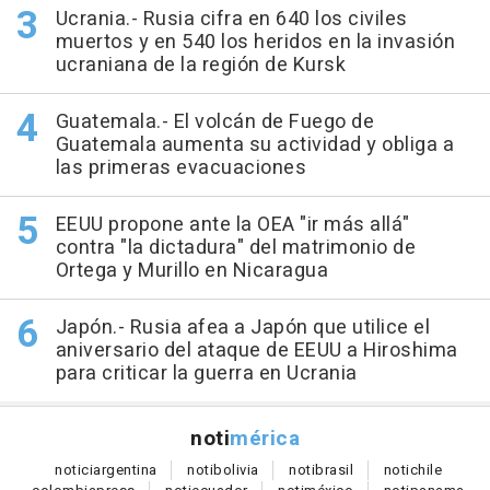
Ucrania.- Rusia cifra en 640 los civiles
muertos y en 540 los heridos en la invasión
ucraniana de la región de Kursk
Guatemala.- El volcán de Fuego de
Guatemala aumenta su actividad y obliga a
las primeras evacuaciones
EEUU propone ante la OEA "ir más allá"
contra "la dictadura" del matrimonio de
Ortega y Murillo en Nicaragua
Japón.- Rusia afea a Japón que utilice el
aniversario del ataque de EEUU a Hiroshima
para criticar la guerra en Ucrania
noti
mérica
notici
argentina
noti
bolivia
noti
brasil
noti
chile