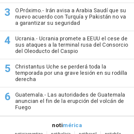
O.Próximo.- Irán avisa a Arabia Saudí que su
nuevo acuerdo con Turquía y Pakistán no va
a garantizar su seguridad
Ucrania.- Ucrania promete a EEUU el cese de
sus ataques a la terminal rusa del Consorcio
del Oleoducto del Caspio
Christantus Uche se perderá toda la
temporada por una grave lesión en su rodilla
derecha
Guatemala.- Las autoridades de Guatemala
anuncian el fin de la erupción del volcán de
Fuego
noti
mérica
notici
argentina
noti
bolivia
noti
brasil
noti
chile