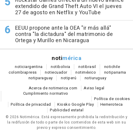
Rockstar Games ofrecerá un nuevo avance
extendido de Grand Theft Auto VI el jueves
27 de agosto en Netflix y YouTube
EEUU propone ante la OEA "ir más allá"
contra "la dictadura" del matrimonio de
Ortega y Murillo en Nicaragua
noti
mérica
notici
argentina
noti
bolivia
noti
brasil
noti
chile
colombia
press
noti
ecuador
noti
méxico
noti
panama
noti
paraguay
noti
perú
noti
uruguay
Acerca de notimerica.com
Aviso legal
Cumplimiento normativo
Política de cookies
Política de privacidad
Kiosko Google Play
Hemeroteca
Publicidad estatal
© 2026 Notimérica.
Está expresamente prohibida la redistribución y
la redifusión de todo o parte de los contenidos de esta web sin su
previo y expreso consentimiento.