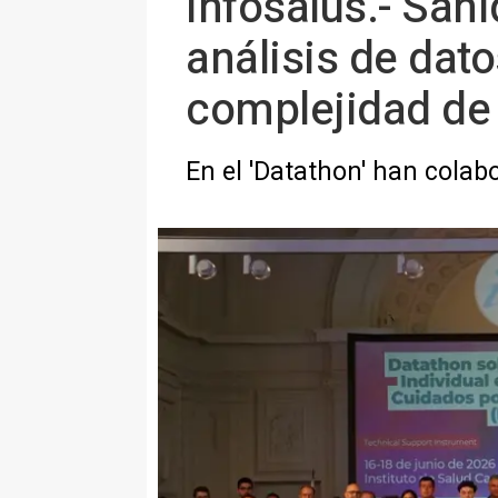
Infosalus.- San
análisis de dato
complejidad de
En el 'Datathon' han colab