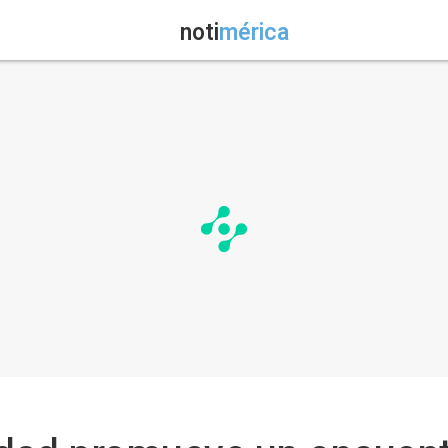
noti
mérica