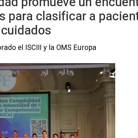
idad promueve un encuent
s para clasificar a pacien
 cuidados
orado el ISCIII y la OMS Europa