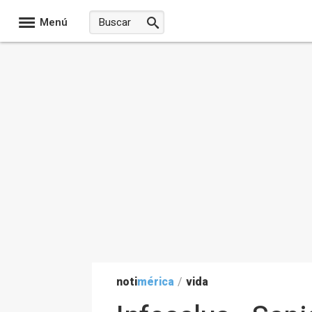
Menú
noti
mérica
/
vida