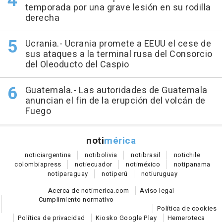
temporada por una grave lesión en su rodilla
derecha
Ucrania.- Ucrania promete a EEUU el cese de
sus ataques a la terminal rusa del Consorcio
del Oleoducto del Caspio
Guatemala.- Las autoridades de Guatemala
anuncian el fin de la erupción del volcán de
Fuego
noti
mérica
notici
argentina
noti
bolivia
noti
brasil
noti
chile
colombia
press
noti
ecuador
noti
méxico
noti
panama
noti
paraguay
noti
perú
noti
uruguay
Acerca de notimerica.com
Aviso legal
Cumplimiento normativo
Política de cookies
Política de privacidad
Kiosko Google Play
Hemeroteca