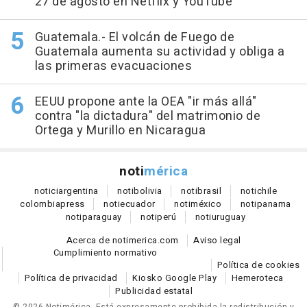
27 de agosto en Netflix y YouTube
Guatemala.- El volcán de Fuego de
Guatemala aumenta su actividad y obliga a
las primeras evacuaciones
EEUU propone ante la OEA "ir más allá"
contra "la dictadura" del matrimonio de
Ortega y Murillo en Nicaragua
noti
mérica
notici
argentina
noti
bolivia
noti
brasil
noti
chile
colombia
press
noti
ecuador
noti
méxico
noti
panama
noti
paraguay
noti
perú
noti
uruguay
Acerca de notimerica.com
Aviso legal
Cumplimiento normativo
Política de cookies
Política de privacidad
Kiosko Google Play
Hemeroteca
Publicidad estatal