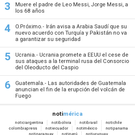
Muere el padre de Leo Messi, Jorge Messi, a
los 68 años
O.Próximo.- Irán avisa a Arabia Saudí que su
nuevo acuerdo con Turquía y Pakistán no va
a garantizar su seguridad
Ucrania.- Ucrania promete a EEUU el cese de
sus ataques a la terminal rusa del Consorcio
del Oleoducto del Caspio
Guatemala.- Las autoridades de Guatemala
anuncian el fin de la erupción del volcán de
Fuego
noti
mérica
notici
argentina
noti
bolivia
noti
brasil
noti
chile
colombia
press
noti
ecuador
noti
méxico
noti
panama
noti
paraguay
noti
perú
noti
uruguay