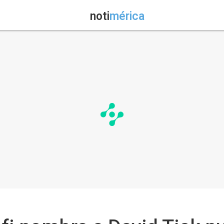
noti
mérica