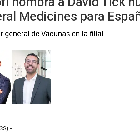
ofi nombra a David Tick n
ral Medicines para Españ
r general de Vacunas en la filial
SS) -