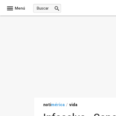
Menú
noti
mérica
/
vida