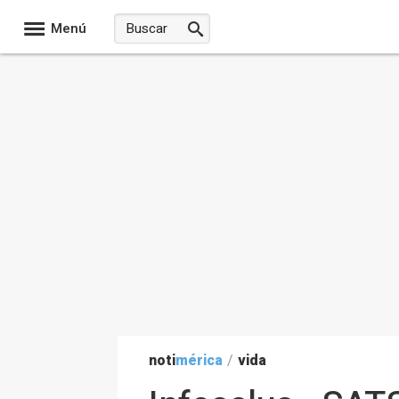
Menú
noti
mérica
/
vida