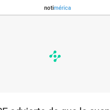
noti
mérica