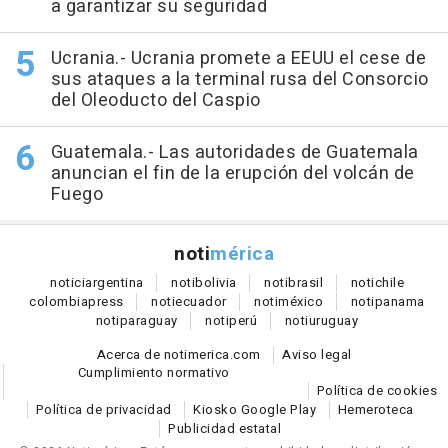
a garantizar su seguridad
Ucrania.- Ucrania promete a EEUU el cese de
sus ataques a la terminal rusa del Consorcio
del Oleoducto del Caspio
Guatemala.- Las autoridades de Guatemala
anuncian el fin de la erupción del volcán de
Fuego
noti
mérica
notici
argentina
noti
bolivia
noti
brasil
noti
chile
colombia
press
noti
ecuador
noti
méxico
noti
panama
noti
paraguay
noti
perú
noti
uruguay
Acerca de notimerica.com
Aviso legal
Cumplimiento normativo
Política de cookies
Política de privacidad
Kiosko Google Play
Hemeroteca
Publicidad estatal