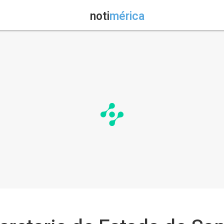
noti
mérica