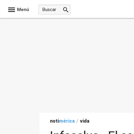
Menú
noti
mérica
/
vida