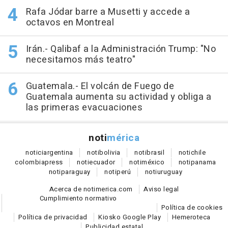
Rafa Jódar barre a Musetti y accede a
octavos en Montreal
Irán.- Qalibaf a la Administración Trump: "No
necesitamos más teatro"
Guatemala.- El volcán de Fuego de
Guatemala aumenta su actividad y obliga a
las primeras evacuaciones
noti
mérica
notici
argentina
noti
bolivia
noti
brasil
noti
chile
colombia
press
noti
ecuador
noti
méxico
noti
panama
noti
paraguay
noti
perú
noti
uruguay
Acerca de notimerica.com
Aviso legal
Cumplimiento normativo
Política de cookies
Política de privacidad
Kiosko Google Play
Hemeroteca
Publicidad estatal