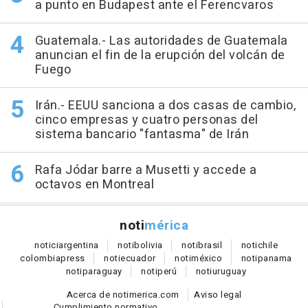
a punto en Budapest ante el Ferencvaros
Guatemala.- Las autoridades de Guatemala
anuncian el fin de la erupción del volcán de
Fuego
Irán.- EEUU sanciona a dos casas de cambio,
cinco empresas y cuatro personas del
sistema bancario "fantasma" de Irán
Rafa Jódar barre a Musetti y accede a
octavos en Montreal
noti
mérica
notici
argentina
noti
bolivia
noti
brasil
noti
chile
colombia
press
noti
ecuador
noti
méxico
noti
panama
noti
paraguay
noti
perú
noti
uruguay
Acerca de notimerica.com
Aviso legal
Cumplimiento normativo