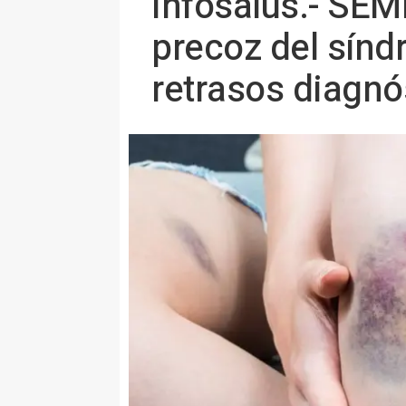
Infosalus.- SEM
precoz del sínd
retrasos diagnó