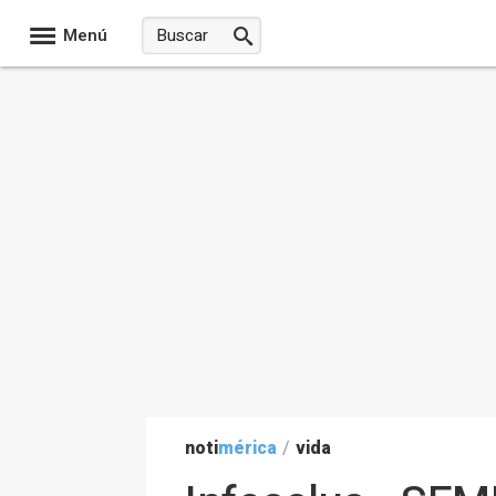
Menú
noti
mérica
/
vida