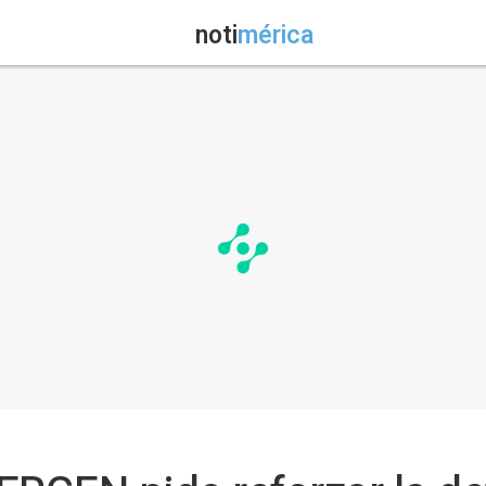
noti
mérica