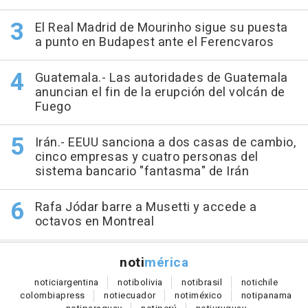
El Real Madrid de Mourinho sigue su puesta
a punto en Budapest ante el Ferencvaros
Guatemala.- Las autoridades de Guatemala
anuncian el fin de la erupción del volcán de
Fuego
Irán.- EEUU sanciona a dos casas de cambio,
cinco empresas y cuatro personas del
sistema bancario "fantasma" de Irán
Rafa Jódar barre a Musetti y accede a
octavos en Montreal
noti
mérica
notici
argentina
noti
bolivia
noti
brasil
noti
chile
colombia
press
noti
ecuador
noti
méxico
noti
panama