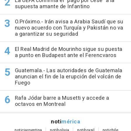
La UEFA confirma el "pago por cese" a la
supuesta amante de Infantino
O.Próximo.- Irán avisa a Arabia Saudí que su
nuevo acuerdo con Turquía y Pakistán no va
a garantizar su seguridad
El Real Madrid de Mourinho sigue su puesta
a punto en Budapest ante el Ferencvaros
Guatemala.- Las autoridades de Guatemala
anuncian el fin de la erupción del volcán de
Fuego
Rafa Jódar barre a Musetti y accede a
octavos en Montreal
noti
mérica
notici
argentina
noti
bolivia
noti
brasil
noti
chile