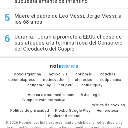
supuesta amante de Infantino
Muere el padre de Leo Messi, Jorge Messi, a
los 68 años
Ucrania.- Ucrania promete a EEUU el cese de
sus ataques a la terminal rusa del Consorcio
del Oleoducto del Caspio
noti
mérica
notici
argentina
noti
bolivia
noti
brasil
noti
chile
colombia
press
noti
ecuador
noti
méxico
noti
panama
noti
paraguay
noti
perú
noti
uruguay
Acerca de notimerica.com
Aviso legal
Cumplimiento normativo
Política de cookies
Política de privacidad
Kiosko Google Play
Hemeroteca
Publicidad estatal
© 2026 Notimérica.
Está expresamente prohibida la redistribución y
la redifusión de todo o parte de los contenidos de esta web sin su