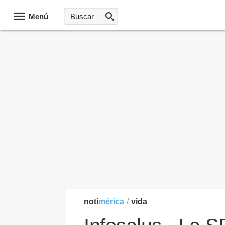
Menú
noti
mérica
/
vida