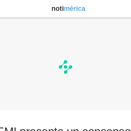
noti
mérica