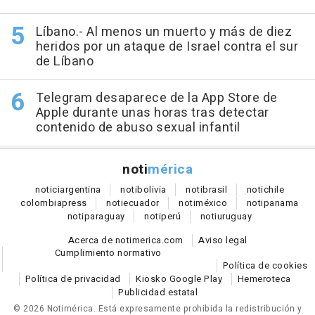
Líbano.- Al menos un muerto y más de diez
heridos por un ataque de Israel contra el sur
de Líbano
Telegram desaparece de la App Store de
Apple durante unas horas tras detectar
contenido de abuso sexual infantil
noti
mérica
notici
argentina
noti
bolivia
noti
brasil
noti
chile
colombia
press
noti
ecuador
noti
méxico
noti
panama
noti
paraguay
noti
perú
noti
uruguay
Acerca de notimerica.com
Aviso legal
Cumplimiento normativo
Política de cookies
Política de privacidad
Kiosko Google Play
Hemeroteca
Publicidad estatal
© 2026 Notimérica.
Está expresamente prohibida la redistribución y