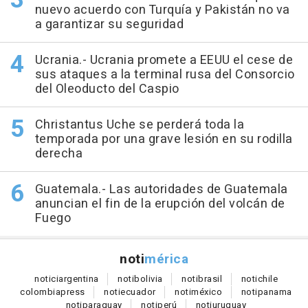
nuevo acuerdo con Turquía y Pakistán no va
a garantizar su seguridad
Ucrania.- Ucrania promete a EEUU el cese de
sus ataques a la terminal rusa del Consorcio
del Oleoducto del Caspio
Christantus Uche se perderá toda la
temporada por una grave lesión en su rodilla
derecha
Guatemala.- Las autoridades de Guatemala
anuncian el fin de la erupción del volcán de
Fuego
noti
mérica
notici
argentina
noti
bolivia
noti
brasil
noti
chile
colombia
press
noti
ecuador
noti
méxico
noti
panama
noti
paraguay
noti
perú
noti
uruguay