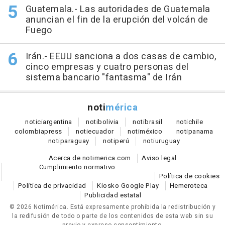
Guatemala.- Las autoridades de Guatemala
anuncian el fin de la erupción del volcán de
Fuego
Irán.- EEUU sanciona a dos casas de cambio,
cinco empresas y cuatro personas del
sistema bancario "fantasma" de Irán
noti
mérica
notici
argentina
noti
bolivia
noti
brasil
noti
chile
colombia
press
noti
ecuador
noti
méxico
noti
panama
noti
paraguay
noti
perú
noti
uruguay
Acerca de notimerica.com
Aviso legal
Cumplimiento normativo
Política de cookies
Política de privacidad
Kiosko Google Play
Hemeroteca
Publicidad estatal
© 2026 Notimérica.
Está expresamente prohibida la redistribución y
la redifusión de todo o parte de los contenidos de esta web sin su
previo y expreso consentimiento.