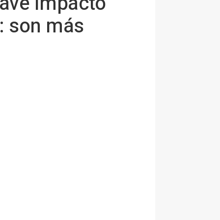
rave impacto"
a: son más