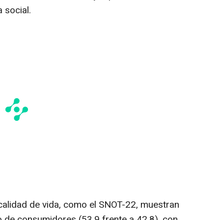
 social.
calidad de vida, como el SNOT-22, muestran
 de consumidores (53,9 frente a 42,8), con