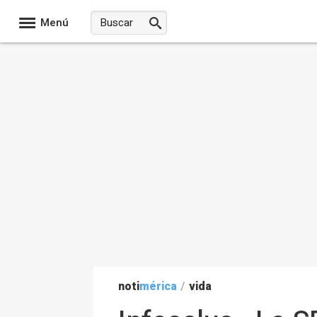
Menú
noti
mérica
/
vida