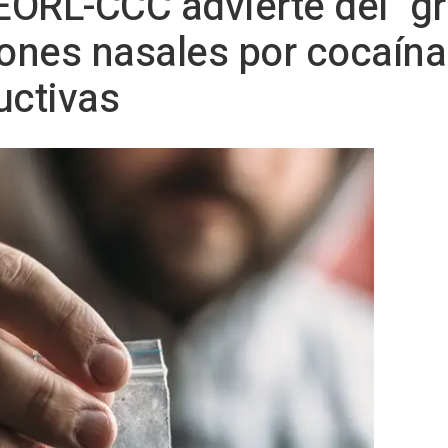
SEORL-CCC advierte del "g
iones nasales por cocaín
uctivas