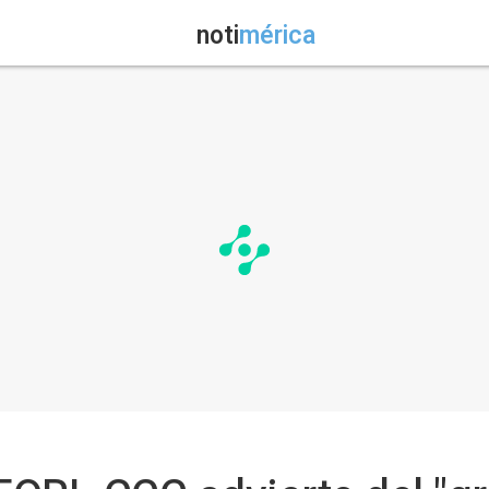
noti
mérica