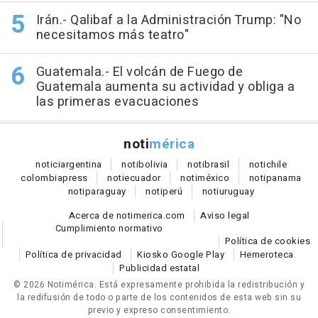
Irán.- Qalibaf a la Administración Trump: "No
necesitamos más teatro"
Guatemala.- El volcán de Fuego de
Guatemala aumenta su actividad y obliga a
las primeras evacuaciones
noti
mérica
notici
argentina
noti
bolivia
noti
brasil
noti
chile
colombia
press
noti
ecuador
noti
méxico
noti
panama
noti
paraguay
noti
perú
noti
uruguay
Acerca de notimerica.com
Aviso legal
Cumplimiento normativo
Política de cookies
Política de privacidad
Kiosko Google Play
Hemeroteca
Publicidad estatal
© 2026 Notimérica.
Está expresamente prohibida la redistribución y
la redifusión de todo o parte de los contenidos de esta web sin su
previo y expreso consentimiento.