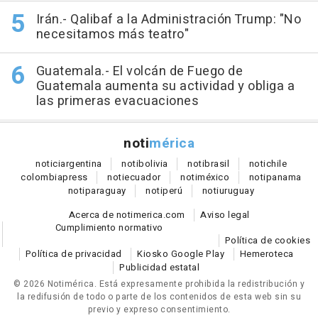
Irán.- Qalibaf a la Administración Trump: "No
necesitamos más teatro"
Guatemala.- El volcán de Fuego de
Guatemala aumenta su actividad y obliga a
las primeras evacuaciones
noti
mérica
notici
argentina
noti
bolivia
noti
brasil
noti
chile
colombia
press
noti
ecuador
noti
méxico
noti
panama
noti
paraguay
noti
perú
noti
uruguay
Acerca de notimerica.com
Aviso legal
Cumplimiento normativo
Política de cookies
Política de privacidad
Kiosko Google Play
Hemeroteca
Publicidad estatal
© 2026 Notimérica.
Está expresamente prohibida la redistribución y
la redifusión de todo o parte de los contenidos de esta web sin su
previo y expreso consentimiento.