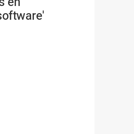
s en
software'