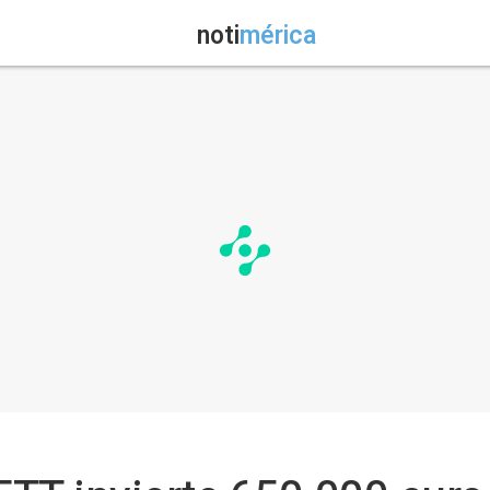
noti
mérica