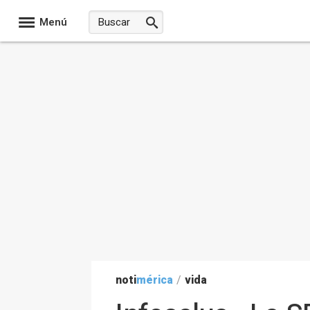
Menú
noti
mérica
/
vida