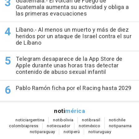
Guatemala.- El volcán de Fuego de
Guatemala aumenta su actividad y obliga a
las primeras evacuaciones
Líbano.- Al menos un muerto y más de diez
heridos por un ataque de Israel contra el sur
de Líbano
Telegram desaparece de la App Store de
Apple durante unas horas tras detectar
contenido de abuso sexual infantil
Pablo Ramón ficha por el Racing hasta 2029
noti
mérica
notici
argentina
noti
bolivia
noti
brasil
noti
chile
colombia
press
noti
ecuador
noti
méxico
noti
panama
noti
paraguay
noti
perú
noti
uruguay