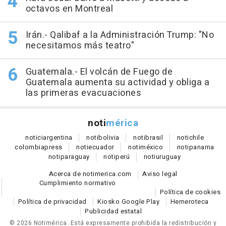
octavos en Montreal
Irán.- Qalibaf a la Administración Trump: "No
necesitamos más teatro"
Guatemala.- El volcán de Fuego de
Guatemala aumenta su actividad y obliga a
las primeras evacuaciones
noti
mérica
notici
argentina
noti
bolivia
noti
brasil
noti
chile
colombia
press
noti
ecuador
noti
méxico
noti
panama
noti
paraguay
noti
perú
noti
uruguay
Acerca de notimerica.com
Aviso legal
Cumplimiento normativo
Política de cookies
Política de privacidad
Kiosko Google Play
Hemeroteca
Publicidad estatal
© 2026 Notimérica.
Está expresamente prohibida la redistribución y