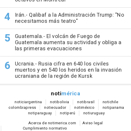
Irán.- Qalibaf a la Administración Trump: "No
necesitamos más teatro"
Guatemala.- El volcán de Fuego de
Guatemala aumenta su actividad y obliga a
las primeras evacuaciones
Ucrania.- Rusia cifra en 640 los civiles
muertos y en 540 los heridos en la invasión
ucraniana de la región de Kursk
noti
mérica
notici
argentina
noti
bolivia
noti
brasil
noti
chile
colombia
press
noti
ecuador
noti
méxico
noti
panama
noti
paraguay
noti
perú
noti
uruguay
Acerca de notimerica.com
Aviso legal
Cumplimiento normativo