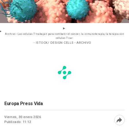
Archivo - Las células T trabajan para combatir el cáncer, la inmunoterapia, la terapia con
células T car.
- ISTOCK/ DESIGN CELLS - ARCHIVO
Europa Press Vida
Viernes, 30 enero 2026
Publicado: 11:12
Abri