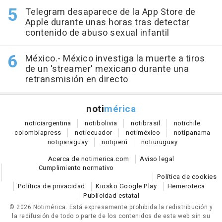
Telegram desaparece de la App Store de
Apple durante unas horas tras detectar
contenido de abuso sexual infantil
México.- México investiga la muerte a tiros
de un 'streamer' mexicano durante una
retransmisión en directo
noti
mérica
notici
argentina
noti
bolivia
noti
brasil
noti
chile
colombia
press
noti
ecuador
noti
méxico
noti
panama
noti
paraguay
noti
perú
noti
uruguay
Acerca de notimerica.com
Aviso legal
Cumplimiento normativo
Política de cookies
Política de privacidad
Kiosko Google Play
Hemeroteca
Publicidad estatal
© 2026 Notimérica.
Está expresamente prohibida la redistribución y
la redifusión de todo o parte de los contenidos de esta web sin su