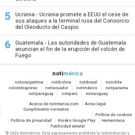
Ucrania.- Ucrania promete a EEUU el cese de
sus ataques a la terminal rusa del Consorcio
del Oleoducto del Caspio
Guatemala.- Las autoridades de Guatemala
anuncian el fin de la erupción del volcán de
Fuego
noti
mérica
notici
argentina
noti
bolivia
noti
brasil
noti
chile
colombia
press
noti
ecuador
noti
méxico
noti
panama
noti
paraguay
noti
perú
noti
uruguay
Acerca de notimerica.com
Aviso legal
Cumplimiento normativo
Política de cookies
Política de privacidad
Kiosko Google Play
Hemeroteca
Publicidad estatal
© 2026 Notimérica.
Está expresamente prohibida la redistribución y