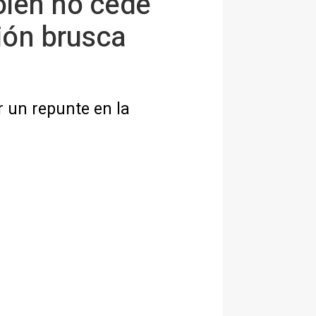
polen no cede
ión brusca
 un repunte en la