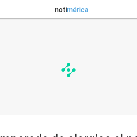
noti
mérica