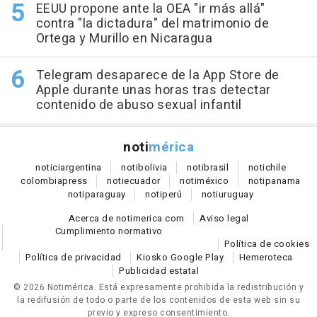
EEUU propone ante la OEA "ir más allá"
contra "la dictadura" del matrimonio de
Ortega y Murillo en Nicaragua
Telegram desaparece de la App Store de
Apple durante unas horas tras detectar
contenido de abuso sexual infantil
noti
mérica
notici
argentina
noti
bolivia
noti
brasil
noti
chile
colombia
press
noti
ecuador
noti
méxico
noti
panama
noti
paraguay
noti
perú
noti
uruguay
Acerca de notimerica.com
Aviso legal
Cumplimiento normativo
Política de cookies
Política de privacidad
Kiosko Google Play
Hemeroteca
Publicidad estatal
© 2026 Notimérica.
Está expresamente prohibida la redistribución y
la redifusión de todo o parte de los contenidos de esta web sin su
previo y expreso consentimiento.