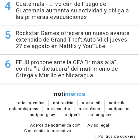
Guatemala.- El volcán de Fuego de
Guatemala aumenta su actividad y obliga a
las primeras evacuaciones
Rockstar Games ofrecerá un nuevo avance
extendido de Grand Theft Auto VI el jueves
27 de agosto en Netflix y YouTube
EEUU propone ante la OEA "ir más allá"
contra "la dictadura" del matrimonio de
Ortega y Murillo en Nicaragua
noti
mérica
notici
argentina
noti
bolivia
noti
brasil
noti
chile
colombia
press
noti
ecuador
noti
méxico
noti
panama
noti
paraguay
noti
perú
noti
uruguay
Acerca de notimerica.com
Aviso legal
Cumplimiento normativo
Política de cookies