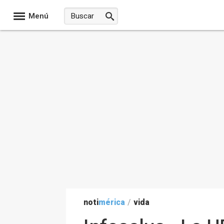
Menú
noti
mérica
/
vida