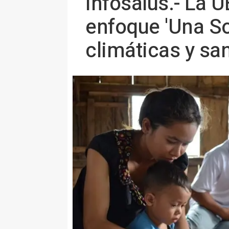
Infosalus.- La U
enfoque 'Una So
climáticas y san