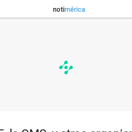
noti
mérica