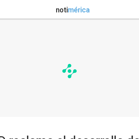
noti
mérica