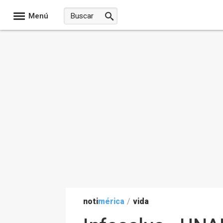
Menú
noti
mérica
/
vida