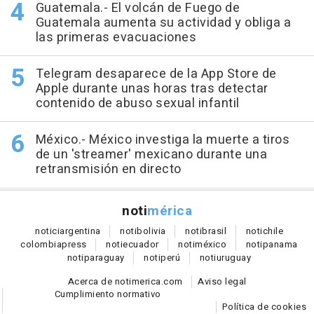
Guatemala.- El volcán de Fuego de
Guatemala aumenta su actividad y obliga a
las primeras evacuaciones
Telegram desaparece de la App Store de
Apple durante unas horas tras detectar
contenido de abuso sexual infantil
México.- México investiga la muerte a tiros
de un 'streamer' mexicano durante una
retransmisión en directo
noti
mérica
notici
argentina
noti
bolivia
noti
brasil
noti
chile
colombia
press
noti
ecuador
noti
méxico
noti
panama
noti
paraguay
noti
perú
noti
uruguay
Acerca de notimerica.com
Aviso legal
Cumplimiento normativo
Política de cookies