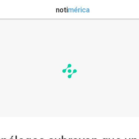
noti
mérica