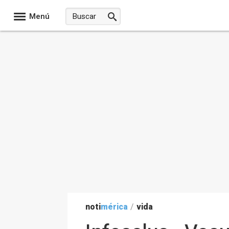
Menú
noti
mérica
/
vida