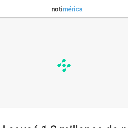
noti
mérica