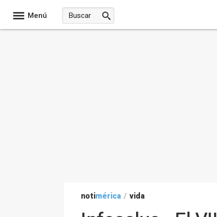
Menú
noti
mérica
/
vida