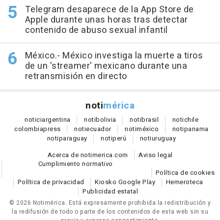
Telegram desaparece de la App Store de
Apple durante unas horas tras detectar
contenido de abuso sexual infantil
México.- México investiga la muerte a tiros
de un 'streamer' mexicano durante una
retransmisión en directo
noti
mérica
notici
argentina
noti
bolivia
noti
brasil
noti
chile
colombia
press
noti
ecuador
noti
méxico
noti
panama
noti
paraguay
noti
perú
noti
uruguay
Acerca de notimerica.com
Aviso legal
Cumplimiento normativo
Política de cookies
Política de privacidad
Kiosko Google Play
Hemeroteca
Publicidad estatal
© 2026 Notimérica.
Está expresamente prohibida la redistribución y
la redifusión de todo o parte de los contenidos de esta web sin su