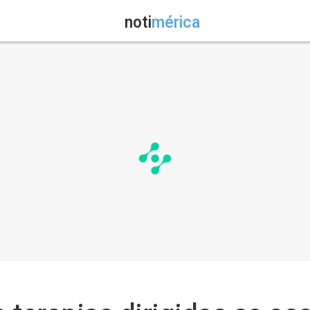
noti
mérica