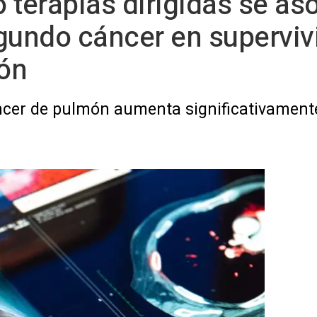
 terapias dirigidas se as
gundo cáncer en superviv
ón
cer de pulmón aumenta significativamente