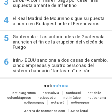
La UEFA confirma el "pago por cese" a la
supuesta amante de Infantino
El Real Madrid de Mourinho sigue su puesta
a punto en Budapest ante el Ferencvaros
Guatemala.- Las autoridades de Guatemala
anuncian el fin de la erupción del volcán de
Fuego
Irán.- EEUU sanciona a dos casas de cambio,
cinco empresas y cuatro personas del
sistema bancario "fantasma" de Irán
noti
mérica
notici
argentina
noti
bolivia
noti
brasil
noti
chile
colombia
press
noti
ecuador
noti
méxico
noti
panama
noti
paraguay
noti
perú
noti
uruguay
Acerca de notimerica.com
Aviso legal