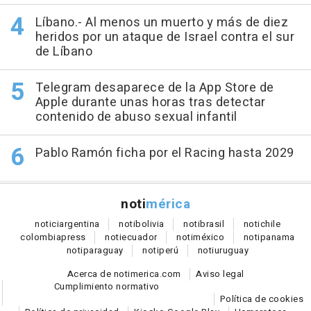
Líbano.- Al menos un muerto y más de diez
heridos por un ataque de Israel contra el sur
de Líbano
Telegram desaparece de la App Store de
Apple durante unas horas tras detectar
contenido de abuso sexual infantil
Pablo Ramón ficha por el Racing hasta 2029
noti
mérica
notici
argentina
noti
bolivia
noti
brasil
noti
chile
colombia
press
noti
ecuador
noti
méxico
noti
panama
noti
paraguay
noti
perú
noti
uruguay
Acerca de notimerica.com
Aviso legal
Cumplimiento normativo
Política de cookies