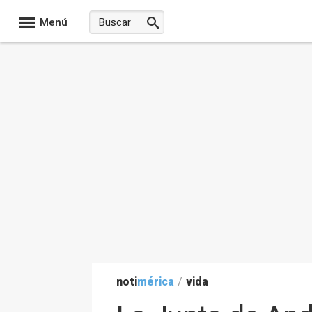
Menú
noti
mérica
/
vida