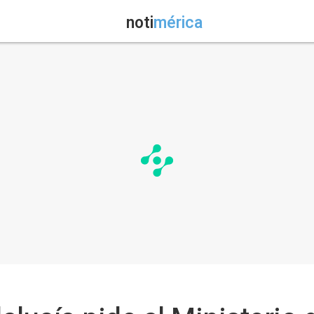
noti
mérica