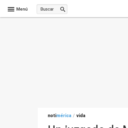
Menú
noti
mérica
/
vida