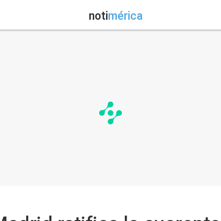
noti
mérica