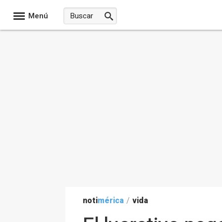
Menú
noti
mérica
/
vida