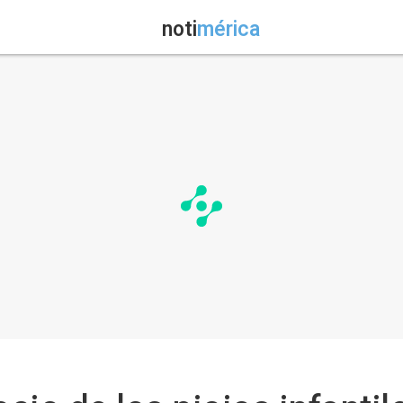
noti
mérica