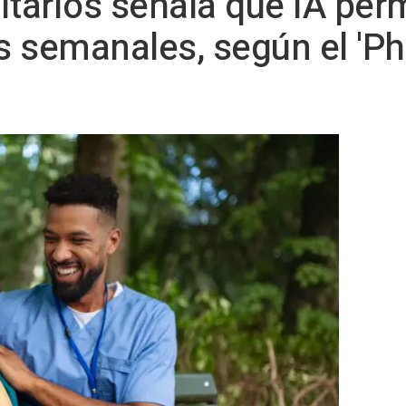
itarios señala que IA per
 semanales, según el 'Phi