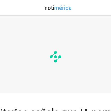
noti
mérica