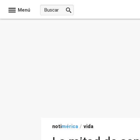
Menú
noti
mérica
/
vida