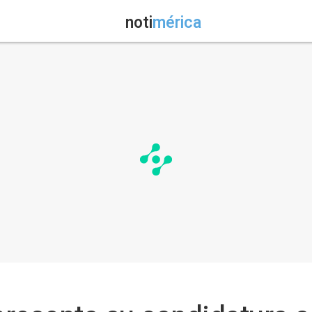
noti
mérica