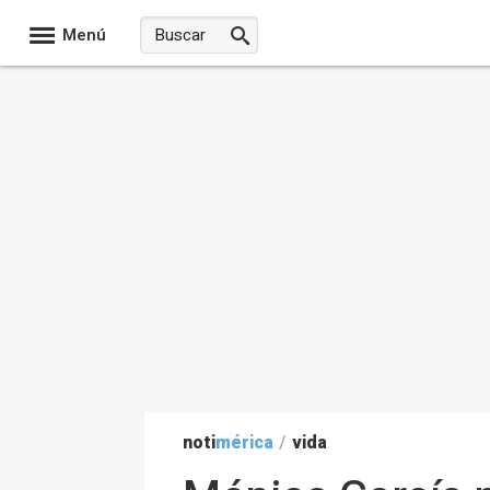
Menú
noti
mérica
/
vida