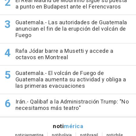
El Real Madrid de Mourinho sigue su puesta
a punto en Budapest ante el Ferencvaros
Guatemala.- Las autoridades de Guatemala
anuncian el fin de la erupción del volcán de
Fuego
Rafa Jódar barre a Musetti y accede a
octavos en Montreal
Guatemala.- El volcán de Fuego de
Guatemala aumenta su actividad y obliga a
las primeras evacuaciones
Irán.- Qalibaf a la Administración Trump: "No
necesitamos más teatro"
noti
mérica
notici
argentina
noti
bolivia
noti
brasil
noti
chile