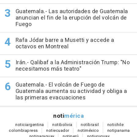
Guatemala.- Las autoridades de Guatemala
anuncian el fin de la erupción del volcán de
Fuego
Rafa Jódar barre a Musetti y accede a
octavos en Montreal
Irán.- Qalibaf a la Administración Trump: "No
necesitamos más teatro"
Guatemala.- El volcán de Fuego de
Guatemala aumenta su actividad y obliga a
las primeras evacuaciones
noti
mérica
notici
argentina
noti
bolivia
noti
brasil
noti
chile
colombia
press
noti
ecuador
noti
méxico
noti
panama
noti
paraguay
noti
perú
noti
uruguay