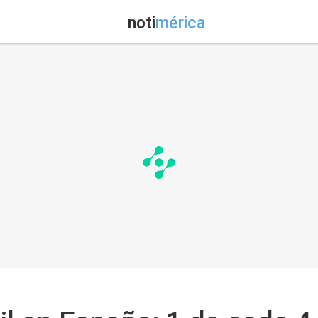
noti
mérica