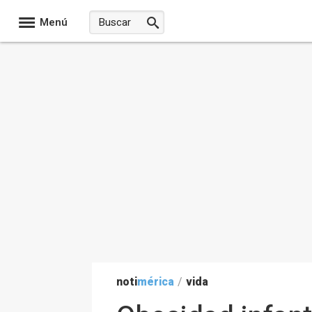
Menú
noti
mérica
/
vida